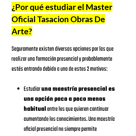
¿Por qué estudiar el Master
Universitat
https://www.ub.edu/
Oficial Tasacion Obras De
IESE
de Barcelona
BUSINESS
Arte
?
EADA
https://www.eada.edu/es/
SCHOOL
EAE
Seguramente existen diversas opciones por las que
Business
https://www.eae.es/
EADA
realizar una formación presencial y probablemente
School
BUSINESS
estés entrando debido a una de estos 2 motivos:
URJC
SCHOOL
Universidad
Estudiar
una maestría presencial es
https://www.urjc.es/
Rey Juan
UNIVERSIDAD
una opción poco a poco menos
Carlos
DE
habitual
entre los que quieren continuar
VIU
NAVARRA –
aumentando los conocimientos. Una maestría
Universidad
SCHOOL
oficial presencial no siempre permite
https://www.universidadviu.
Internacional