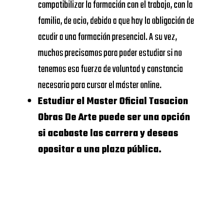
OF
compatibilizar la formación con el trabajo, con la
de Valencia
ECONOMICS
familia, de ocio, debido a que hay la obligación de
AND
UDIMA
https://www.udima.es/
acudir a una formación presencial. A su vez,
BUSINESS
muchos precisamos para poder estudiar si no
Dónde Master
tenemos esa fuerza de voluntad y constancia
UNIVERSIDAD
Oficial
necesaria para cursar el máster online.
CALORS III
Tasacion Obras
Estudiar el Master Oficial Tasacion
De Arte:
Obras De Arte puede ser una opción
UNIVERSIDAD
si acabaste las carrera y deseas
Escuela de
COMPLUTENSE
opositar a una plaza pública.
negocios
DE
MADRID
Te anexamos ahora un
listado de escuelas de
DEUSTO
negocios donde puedes