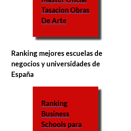
Tasacion Obras
De Arte
Ranking mejores escuelas de
El conjunto de
negocios y universidades de
asignaturas varía de una
España
escuela a la otra, al igual
que las asignaturas
varían también.
Ranking
Escuela
Business
de
Web
Schools para