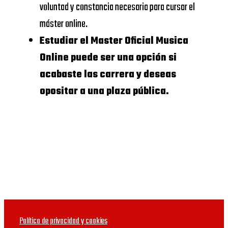
AND
voluntad y constancia necesaria para cursar el
Internacional
BUSINESS
máster online.
de Valencia
Estudiar el Master Oficial Musica
UDIMA
https://www.udima.es/
UNIVERSIDAD
Online puede ser una opción si
CALORS III
acabaste las carrera y deseas
Centros dónde
opositar a una plaza pública.
Master Oficial
UNIVERSIDAD
Musica Online
COMPLUTENSE
DE
Te adjuntamos a
MADRID
continuación un listado
de business school
DEUSTO
donde estudiar Master
BUSINESS
Oficial Musica Online sin
SCHOOL
Política de privacidad y cookies
que lo tengas que poder