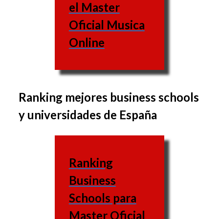
el Master
Oficial Musica
Online
Ranking mejores business schools
El conjunto de materias
y universidades de España
varía de una escuela de
negocios a la otra, al
igual que las materias
Ranking
varían también.
Business
Escuela
Schools para
de
Web
Master Oficial