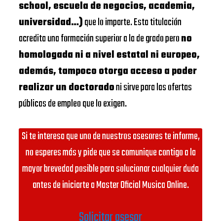
school, escuela de negocios, academia,
universidad…)
que lo imparte. Esta titulación
acredita una formación superior a la de grado pero
no
homologada ni a nivel estatal ni europeo,
además, tampoco otorga acceso a poder
realizar un doctorado
ni sirve para las ofertas
públicas de empleo que lo exigen.
Si te interesa que uno de nuestros asesores te informe,
no esperes más y pide que se comunique contigo a la
mayor brevedad posible para solucionar cualquier duda
antes de iniciarte a Master Oficial Musica Online.
Solicitar asesor