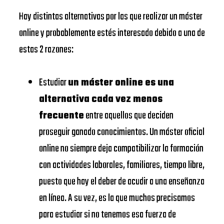
IESE
de Madrid
Hay distintas alternativas por las que realizar un máster
BUSINESS
Universitat
online y probablemente estés interesado debido a una de
https://www.ub.edu/
SCHOOL
de Barcelona
estas 2 razones:
EADA
https://www.eada.edu/es/
EADA
EAE
Estudiar
un máster online es una
BUSINESS
Business
https://www.eae.es/
alternativa cada vez menos
SCHOOL
School
frecuente
entre aquellos que deciden
URJC
UNIVERSIDAD
proseguir ganado conocimientos. Un máster oficial
Universidad
DE
online no siempre deja compatibilizar la formación
https://www.urjc.es/
Rey Juan
NAVARRA –
con actividades laborales, familiares, tiempo libre,
Carlos
SCHOOL
puesto que hay el deber de acudir a una enseñanza
OF
en línea. A su vez, es la que muchos precisamos
VIU
ECONOMICS
para estudiar si no tenemos esa fuerza de
Universidad
https://www.universidadviu.