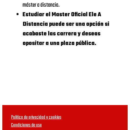
máster a distancia.
UNIVERSIDAD
Dónde Master
Estudiar el Master Oficial Ele A
CALORS III
Distancia puede ser una opción si
Oficial Ele A
acabaste las carrera y deseas
Distancia:
UNIVERSIDAD
opositar a una plaza pública.
Business
COMPLUTENSE
school
DE
MADRID
Te anexamos ahora una
lista de escuelas de
DEUSTO
negocios donde puedes
BUSINESS
estudiar Master Oficial
SCHOOL
Ele A Distancia sin que lo
Política de privacidad y cookies
debas poder hacer de
UNIVERSIDAD
Condiciones de uso