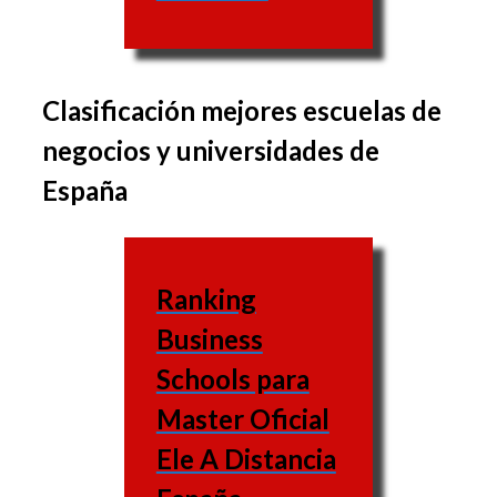
Clasificación mejores escuelas de
El grupo de materias
negocios y universidades de
varía de una escuela a
España
otra, de la misma forma
que las asignaturas
varían igual.
Ranking
Escuela
Business
de
Web
Schools para
negocios
Master Oficial
UNED
Ele A Distancia
(Universidad