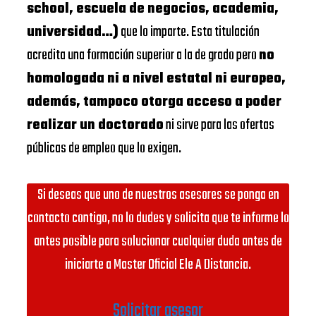
school, escuela de negocios, academia,
universidad…)
que lo imparte. Esta titulación
acredita una formación superior a la de grado pero
no
homologada ni a nivel estatal ni europeo,
además, tampoco otorga acceso a poder
realizar un doctorado
ni sirve para las ofertas
públicas de empleo que lo exigen.
Si deseas que uno de nuestros asesores se ponga en
contacto contigo, no lo dudes y solicita que te informe lo
antes posible para solucionar cualquier duda antes de
iniciarte a Master Oficial Ele A Distancia.
Solicitar asesor