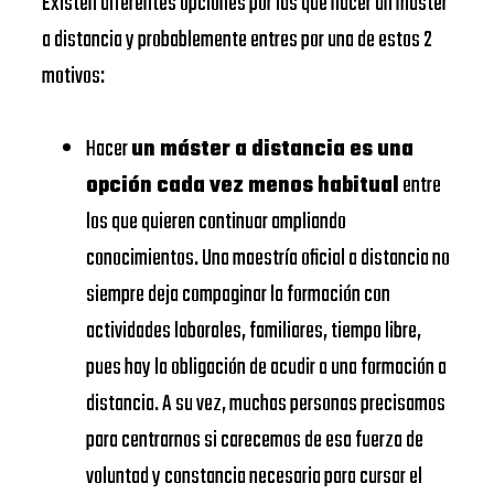
Existen diferentes opciones por las que hacer un máster
SCHOOL
EADA
https://www.eada.edu/es/
a distancia y probablemente entres por una de estos 2
EAE
motivos:
EADA
Business
https://www.eae.es/
BUSINESS
School
Hacer
un máster a distancia es una
SCHOOL
URJC
opción cada vez menos habitual
entre
Universidad
UNIVERSIDAD
los que quieren continuar ampliando
https://www.urjc.es/
Rey Juan
DE
conocimientos. Una maestría oficial a distancia no
Carlos
NAVARRA –
siempre deja compaginar la formación con
VIU
SCHOOL
actividades laborales, familiares, tiempo libre,
Universidad
OF
pues hay la obligación de acudir a una formación a
https://www.universidadviu.
Internacional
ECONOMICS
distancia. A su vez, muchas personas precisamos
de Valencia
AND
para centrarnos si carecemos de esa fuerza de
BUSINESS
voluntad y constancia necesaria para cursar el
UDIMA
https://www.udima.es/