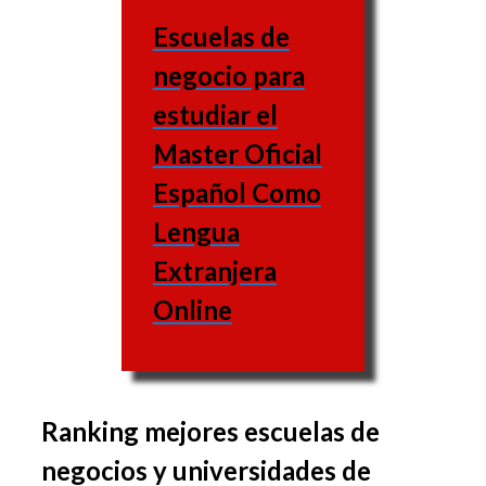
Escuelas de
negocio para
estudiar el
Master Oficial
Español Como
Lengua
Extranjera
Online
Ranking mejores escuelas de
El grupo de asignaturas
negocios y universidades de
varía de una escuela de