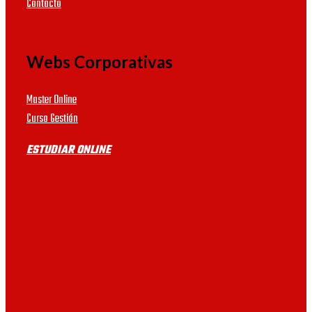
Contacto
con prácticas.
UVIC
Webs Corporativas
UDIMA
Master Online
UB
Curso Gestión
ESTUDIAR ONLINE
UAB
UV
VIU
URJC