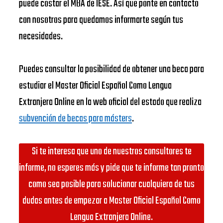
puede costar el MBA de IESE. Así que ponte en contacto
con nosotros para quedamos informarte según tus
necesidades.
Puedes consultar la posibilidad de obtener una beca para
estudiar el Master Oficial Español Como Lengua
Extranjera Online en la web oficial del estado que realiza
subvención de becas para másters
.
Si te interesa que uno de nuestros consultores te
informe, no esperes más y pide que te informe tan pronto
como sea posible para solucionar cualquiera de tus
dudas antes de empezar a Master Oficial Español Como
Lengua Extranjera Online.