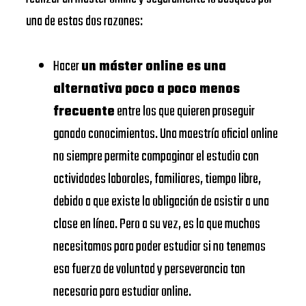
URJC
BUSINESS
una de estas dos razones:
Universidad
SCHOOL
https://www.urjc.es/
Rey Juan
Hacer
un máster online es una
Carlos
UNIVERSIDAD
alternativa poco a poco menos
VIU
DE
frecuente
entre los que quieren proseguir
Universidad
NAVARRA –
ganado conocimientos. Una maestría oficial online
https://www.universidadviu.
Internacional
SCHOOL
no siempre permite compaginar el estudio con
de Valencia
OF
actividades laborales, familiares, tiempo libre,
UDIMA
https://www.udima.es/
ECONOMICS
debido a que existe la obligación de asistir a una
AND
clase en línea. Pero a su vez, es la que muchos
Centros dónde
BUSINESS
necesitamos para poder estudiar si no tenemos
Master Oficial
esa fuerza de voluntad y perseverancia tan
UNIVERSIDAD
Español Como
necesaria para estudiar online.
CALORS III