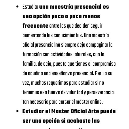
Business
https://www.eae.es/
Estudiar
una maestría presencial es
SCHOOL
School
una opción poco a poco menos
URJC
UNIVERSIDAD
frecuente
entre los que deciden seguir
Universidad
DE
aumentando los conocimientos. Una maestría
https://www.urjc.es/
Rey Juan
NAVARRA –
oficial presencial no siempre deja compaginar la
Carlos
SCHOOL
formación con actividades laborales, con la
OF
familia, de ocio, puesto que tienes el compromiso
VIU
ECONOMICS
de acudir a una enseñanza presencial. Pero a su
Universidad
https://www.universidadviu.
AND
vez, muchos requerimos para estudiar si no
Internacional
BUSINESS
tenemos esa fuerza de voluntad y perseverancia
de Valencia
tan necesaria para cursar el máster online.
UDIMA
https://www.udima.es/
UNIVERSIDAD
Estudiar el Master Oficial Arte puede
CALORS III
ser una opción si acabaste las
Centros dónde