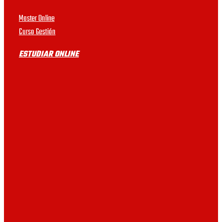
motivo que pueden haber
Master Online
prácticas.
UDIMA
Curso Gestión
ESTUDIAR ONLINE
UB
UAB
UV
VIU
URJC