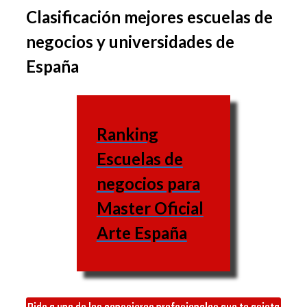
Clasificación mejores escuelas de
El conjunto de materias
negocios y universidades de
puede variar de una
España
escuela a otra, igual que
las asignaturas varían
igual.
Ranking
Escuela
Escuelas de
de
Web
negocios para
negocios
Master Oficial
UNED
Arte España
(Universidad
Nacional de
https://www.uned.es/
Educación a