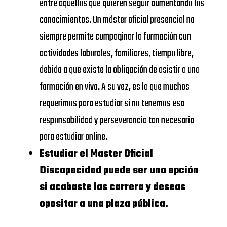
EAE
entre aquellos que quieren seguir aumentando los
Business
https://www.eae.es/
UNIVERSIDAD
conocimientos. Un máster oficial presencial no
School
DE
siempre permite compaginar la formación con
URJC
NAVARRA –
actividades laborales, familiares, tiempo libre,
Universidad
SCHOOL
debido a que existe la obligación de asistir a una
https://www.urjc.es/
Rey Juan
OF
formación en vivo. A su vez, es la que muchos
Carlos
ECONOMICS
requerimos para estudiar si no tenemos esa
AND
responsabilidad y perseverancia tan necesaria
VIU
BUSINESS
para estudiar online.
Universidad
https://www.universidadviu.
Estudiar el Master Oficial
Internacional
UNIVERSIDAD
Discapacidad puede ser una opción
de Valencia
CALORS III
si acabaste las carrera y deseas
UDIMA
https://www.udima.es/
opositar a una plaza pública.
UNIVERSIDAD
Dónde Master