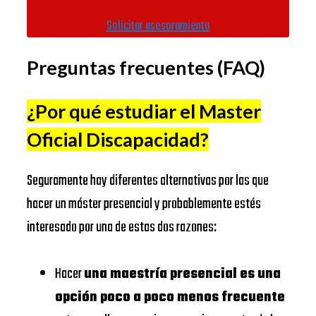
BUSINESS
Distancia)
Solicitar asesoramiento
SCHOOL
IE Business
https://www.ie.edu/es/
Preguntas frecuentes (FAQ)
School
IE
BUSINESS
Universitat
¿Por qué estudiar el Master
SCHOOL
Autònoma de
https://www.uab.cat/
Oficial Discapacidad
?
Barcelona
IESE
Universidad
Seguramente hay diferentes alternativas por las que
BUSINESS
Complutense
https://www.ucm.es/
hacer un máster presencial y probablemente estés
SCHOOL
de Madrid
interesado por una de estas dos razones:
Universitat
https://www.ub.edu/
EADA
de Barcelona
Hacer
una maestría presencial es una
BUSINESS
EADA
https://www.eada.edu/es/
opción poco a poco menos frecuente
SCHOOL