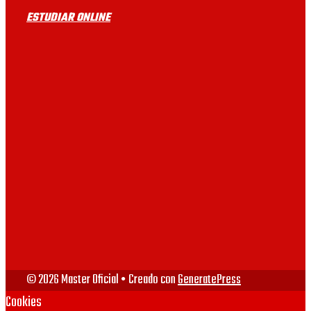
circunstancia posibles
UDIMA
ESTUDIAR ONLINE
online en tanto que hay
UB
masters con prácticas.
UAB
UV
VIU
URJC
© 2026 Master Oficial
• Creado con
GeneratePress
Cookies