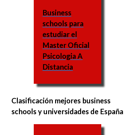
Business
schools para
estudiar el
Master Oficial
Psicologia A
Distancia
Clasificación mejores business
El grupo de asignaturas
schools y universidades de España
varía de una business
school a otra, igual que
las asignaturas varían