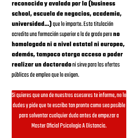
reconocida y avalada por la (business
school, escuela de negocios, academia,
universidad…)
que lo imparte. Esta titulación
acredita una formación superior a la de grado pero
no
homologada ni a nivel estatal ni europeo,
además, tampoco otorga acceso a poder
realizar un doctorado
ni sirve para las ofertas
públicas de empleo que lo exigen.
Si quieres que uno de nuestros asesores te informe, no lo
dudes y pide que te escriba tan pronto como sea posible
para solventar cualquier duda antes de empezar a
Master Oficial Psicologia A Distancia.