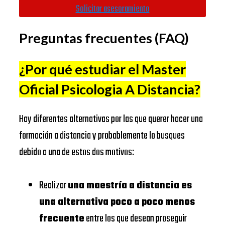
Autònoma de
https://www.uab.cat/
Solicitar asesoramiento
Barcelona
IE
Preguntas frecuentes (FAQ)
BUSINESS
Universidad
SCHOOL
Complutense
https://www.ucm.es/
¿Por qué estudiar el Master
de Madrid
Oficial Psicologia A Distancia
?
IESE
Universitat
https://www.ub.edu/
BUSINESS
de Barcelona
Hay diferentes alternativas por las que querer hacer una
SCHOOL
EADA
https://www.eada.edu/es/
formación a distancia y probablemente lo busques
EAE
debido a una de estos dos motivos:
EADA
Business
https://www.eae.es/
BUSINESS
School
Realizar
una maestría a distancia es
SCHOOL
URJC
una alternativa poco a poco menos
Universidad
UNIVERSIDAD
frecuente
entre los que desean proseguir
https://www.urjc.es/