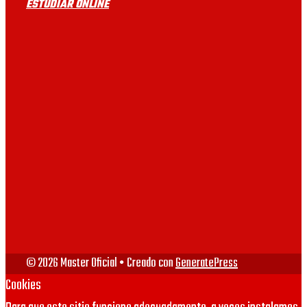
ESTUDIAR ONLINE
UB
UAB
UV
VIU
URJC
© 2026 Master Oficial
• Creado con
GeneratePress
Cookies