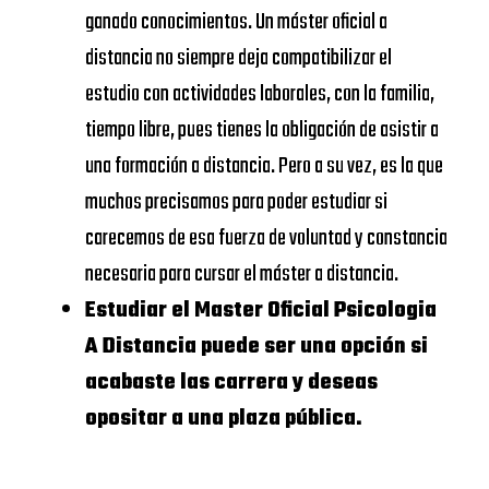
Rey Juan
DE
ganado conocimientos. Un máster oficial a
Carlos
NAVARRA –
distancia no siempre deja compatibilizar el
VIU
SCHOOL
estudio con actividades laborales, con la familia,
Universidad
OF
tiempo libre, pues tienes la obligación de asistir a
https://www.universidadviu.
Internacional
ECONOMICS
una formación a distancia. Pero a su vez, es la que
de Valencia
AND
muchos precisamos para poder estudiar si
BUSINESS
carecemos de esa fuerza de voluntad y constancia
UDIMA
https://www.udima.es/
necesaria para cursar el máster a distancia.
UNIVERSIDAD
Centros dónde
Estudiar el Master Oficial Psicologia
CALORS III
A Distancia puede ser una opción si
Master Oficial
acabaste las carrera y deseas
Psicologia A
UNIVERSIDAD
opositar a una plaza pública.
Distancia
COMPLUTENSE
DE