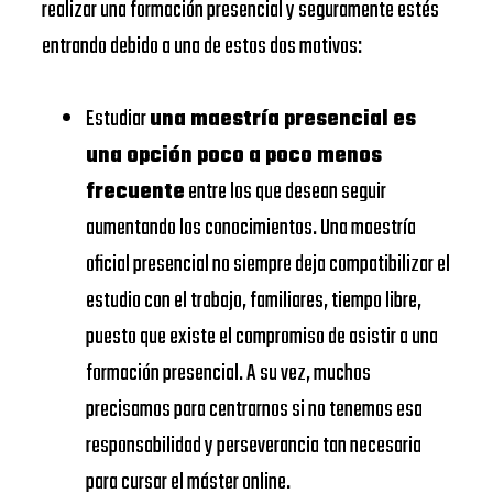
realizar una formación presencial y seguramente estés
EAE
entrando debido a una de estos dos motivos:
EADA
Business
https://www.eae.es/
BUSINESS
School
Estudiar
una maestría presencial es
SCHOOL
URJC
una opción poco a poco menos
Universidad
UNIVERSIDAD
frecuente
entre los que desean seguir
https://www.urjc.es/
Rey Juan
DE
aumentando los conocimientos. Una maestría
Carlos
NAVARRA –
oficial presencial no siempre deja compatibilizar el
VIU
SCHOOL
estudio con el trabajo, familiares, tiempo libre,
Universidad
OF
puesto que existe el compromiso de asistir a una
https://www.universidadviu.
Internacional
ECONOMICS
formación presencial. A su vez, muchos
de Valencia
AND
precisamos para centrarnos si no tenemos esa
BUSINESS
responsabilidad y perseverancia tan necesaria
UDIMA
https://www.udima.es/
para cursar el máster online.