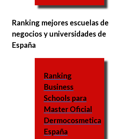
Ranking mejores escuelas de
El conjunto de materias
negocios y universidades de
puede variar de una
España
business school a otra,
de la misma forma que
las materias varían igual.
Ranking
Escuela
Business
de
Web
Schools para
negocios
Master Oficial
UNED
Dermocosmetica
(Universidad
España
Nacional de
https://www.uned.es/