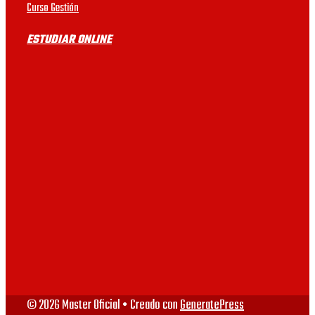
Curso Gestión
UB
maestrías son posibles
ESTUDIAR ONLINE
de estudiar online por el
UAB
motivo que pueden tener
prácticas.
UV
VIU
URJC
© 2026 Master Oficial
• Creado con
GeneratePress