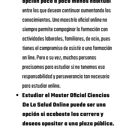
opción poco a poco menos habitual
Universidad
DE
entre los que desean continuar aumentando los
https://www.urjc.es/
Rey Juan
NAVARRA –
conocimientos. Una maestría oficial online no
Carlos
SCHOOL
siempre permite compaginar la formación con
VIU
OF
actividades laborales, familiares, de ocio, pues
Universidad
ECONOMICS
tienes el compromiso de asistir a una formación
https://www.universidadviu.
Internacional
AND
on line. Pero a su vez, muchas personas
de Valencia
BUSINESS
precisamos para estudiar si no tenemos esa
UDIMA
https://www.udima.es/
responsabilidad y perseverancia tan necesaria
UNIVERSIDAD
para estudiar online.
CALORS III
Dónde Master
Estudiar el Master Oficial Ciencias
Oficial
De La Salud Online puede ser una
UNIVERSIDAD
Ciencias De La
opción si acabaste las carrera y
COMPLUTENSE
deseas opositar a una plaza pública.
Salud Online: