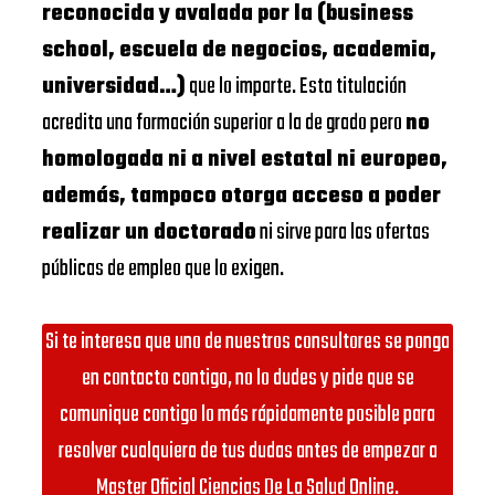
reconocida y avalada por la (business
school, escuela de negocios, academia,
universidad…)
que lo imparte. Esta titulación
acredita una formación superior a la de grado pero
no
homologada ni a nivel estatal ni europeo,
además, tampoco otorga acceso a poder
realizar un doctorado
ni sirve para las ofertas
públicas de empleo que lo exigen.
Si te interesa que uno de nuestros consultores se ponga
en contacto contigo, no lo dudes y pide que se
comunique contigo lo más rápidamente posible para
resolver cualquiera de tus dudas antes de empezar a
Master Oficial Ciencias De La Salud Online.