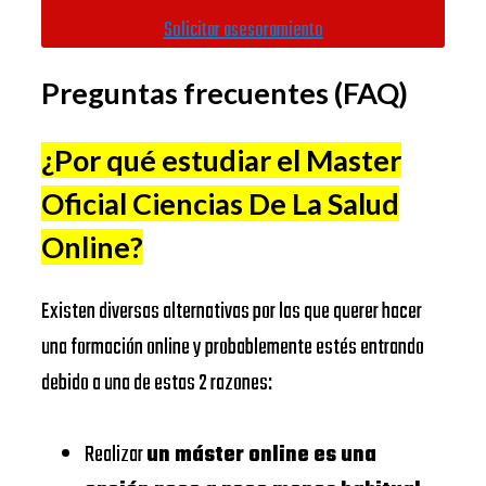
Universitat
Solicitar asesoramiento
Autònoma de
https://www.uab.cat/
IE
Preguntas frecuentes (FAQ)
Barcelona
BUSINESS
SCHOOL
Universidad
¿Por qué estudiar el Master
Complutense
https://www.ucm.es/
Oficial Ciencias De La Salud
IESE
de Madrid
BUSINESS
Online
?
Universitat
https://www.ub.edu/
SCHOOL
de Barcelona
Existen diversas alternativas por las que querer hacer
EADA
https://www.eada.edu/es/
EADA
una formación online y probablemente estés entrando
EAE
BUSINESS
debido a una de estas 2 razones:
Business
https://www.eae.es/
SCHOOL
School
Realizar
un máster online es una
URJC
UNIVERSIDAD