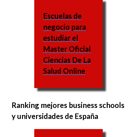
Escuelas de
negocio para
estudiar el
Master Oficial
Ciencias De La
Salud Online
Ranking mejores business schools
El grupo de asignaturas
y universidades de España
puede variar de una
business school a la