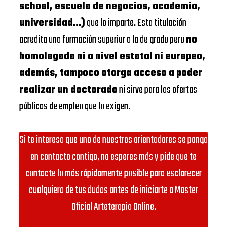
school, escuela de negocios, academia,
universidad…)
que lo imparte. Esta titulación
acredita una formación superior a la de grado pero
no
homologada ni a nivel estatal ni europeo,
además, tampoco otorga acceso a poder
realizar un doctorado
ni sirve para las ofertas
públicas de empleo que lo exigen.
Si te interesa que uno de nuestros orientadores se ponga
en contacto contigo, no esperes más y pide que te
contacte lo más rápidamente posible para esclarecer
cualquiera de tus dudas antes de iniciarte a Master
Oficial Arteterapia Online.