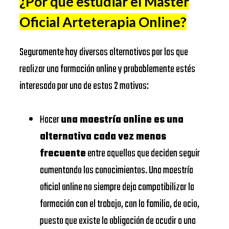
¿Por qué estudiar el Master
de Madrid
Oficial Arteterapia Online
?
IESE
Universitat
https://www.ub.edu/
BUSINESS
de Barcelona
Seguramente hay diversas alternativas por las que
SCHOOL
EADA
https://www.eada.edu/es/
realizar una formación online y probablemente estés
EAE
interesado por una de estos 2 motivos:
EADA
Business
https://www.eae.es/
BUSINESS
School
Hacer
una maestría online es una
SCHOOL
URJC
alternativa cada vez menos
Universidad
UNIVERSIDAD
frecuente
entre aquellos que deciden seguir
https://www.urjc.es/
Rey Juan
DE
aumentando los conocimientos. Una maestría
Carlos
NAVARRA –
oficial online no siempre deja compatibilizar la
SCHOOL
formación con el trabajo, con la familia, de ocio,
VIU
OF
puesto que existe la obligación de acudir a una
Universidad