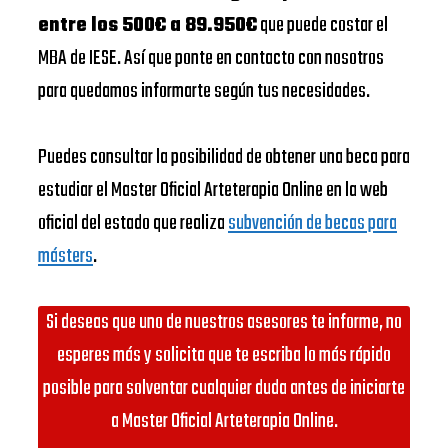
entre los 500€ a 89.950€
que puede costar el
MBA de IESE. Así que ponte en contacto con nosotros
para quedamos informarte según tus necesidades.
Puedes consultar la posibilidad de obtener una beca para
estudiar el Master Oficial Arteterapia Online en la web
oficial del estado que realiza
subvención de becas para
másters
.
Si deseas que uno de nuestros asesores te informe, no
esperes más y solicita que te escriba lo más rápido
posible para solventar cualquier duda antes de iniciarte
a Master Oficial Arteterapia Online.