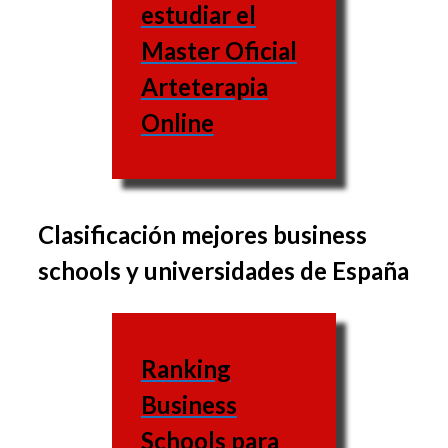
estudiar el
Master Oficial
Arteterapia
Online
Clasificación mejores business
El conjunto de materias
schools y universidades de España
varía de una escuela a la
otra, igual que las
materias varían también.
Ranking
Escuela
Business
de
Web
Schools para