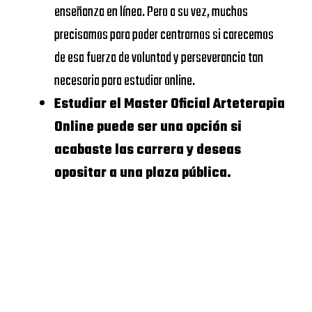
https://www.universidadviu.
ECONOMICS
enseñanza en línea. Pero a su vez, muchos
Internacional
AND
precisamos para poder centrarnos si carecemos
de Valencia
BUSINESS
de esa fuerza de voluntad y perseverancia tan
UDIMA
https://www.udima.es/
necesaria para estudiar online.
UNIVERSIDAD
Estudiar el Master Oficial Arteterapia
Centros dónde
CALORS III
Online puede ser una opción si
Master Oficial
acabaste las carrera y deseas
Arteterapia
UNIVERSIDAD
opositar a una plaza pública.
Online
COMPLUTENSE
DE
Te anexamos a
MADRID
continuación un listado
de escuelas de negocios
DEUSTO
donde estudiar Master
BUSINESS