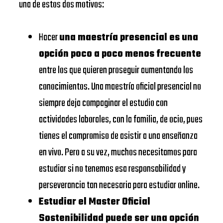
EAE
una de estos dos motivos:
EADA
Business
https://www.eae.es/
BUSINESS
School
Hacer
una maestría presencial es una
SCHOOL
URJC
opción poco a poco menos frecuente
Universidad
UNIVERSIDAD
entre los que quieren proseguir aumentando los
https://www.urjc.es/
Rey Juan
DE
conocimientos. Una maestría oficial presencial no
Carlos
NAVARRA –
siempre deja compaginar el estudio con
VIU
SCHOOL
actividades laborales, con la familia, de ocio, pues
Universidad
OF
tienes el compromiso de asistir a una enseñanza
https://www.universidadviu.
Internacional
ECONOMICS
en vivo. Pero a su vez, muchos necesitamos para
de Valencia
AND
estudiar si no tenemos esa responsabilidad y
BUSINESS
perseverancia tan necesaria para estudiar online.
UDIMA
https://www.udima.es/
Estudiar el Master Oficial
UNIVERSIDAD
Centros dónde
Sostenibilidad puede ser una opción