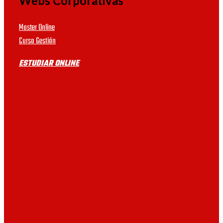
máster con prácticas.
Webs Corporativas
UVIC
Master Online
Curso Gestión
UDIMA
ESTUDIAR ONLINE
UB
UAB
UV
VIU
URJC