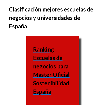
Clasificación mejores escuelas de
El conjunto de
negocios y universidades de
asignaturas puede variar
España
de una business school a
otra, al igual que las
materias varían igual.
Ranking
Escuela
Escuelas de
de
Web
negocios para
negocios
Master Oficial
UNED
Sostenibilidad
(Universidad
España
Nacional de
https://www.uned.es/
Educación a