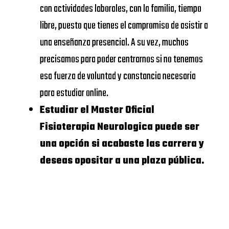
de Valencia
OF
con actividades laborales, con la familia, tiempo
ECONOMICS
UDIMA
https://www.udima.es/
libre, puesto que tienes el compromiso de asistir a
AND
una enseñanza presencial. A su vez, muchos
Centros dónde
BUSINESS
precisamos para poder centrarnos si no tenemos
Master Oficial
esa fuerza de voluntad y constancia necesaria
UNIVERSIDAD
Fisioterapia
para estudiar online.
CALORS III
Neurologica
Estudiar el Master Oficial
Fisioterapia Neurologica puede ser
UNIVERSIDAD
Aquí hay un listado de
una opción si acabaste las carrera y
COMPLUTENSE
centros formativos
deseas opositar a una plaza pública.
DE
donde puedes formarte
MADRID
en de forma remota sin
ser en persona, si bien no
DEUSTO
todas y cada una de las