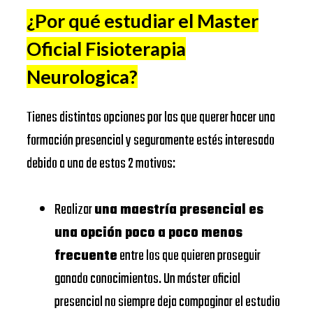
SCHOOL
Universitat
https://www.ub.edu/
¿Por qué estudiar el Master
de Barcelona
Oficial Fisioterapia
IESE
EADA
https://www.eada.edu/es/
BUSINESS
Neurologica
?
EAE
SCHOOL
Business
https://www.eae.es/
Tienes distintas opciones por las que querer hacer una
School
EADA
formación presencial y seguramente estés interesado
URJC
BUSINESS
debido a una de estos 2 motivos:
Universidad
SCHOOL
https://www.urjc.es/
Rey Juan
Realizar
una maestría presencial es
Carlos
UNIVERSIDAD
una opción poco a poco menos
VIU
DE
frecuente
entre los que quieren proseguir
Universidad
NAVARRA –
ganado conocimientos. Un máster oficial
https://www.universidadviu.
Internacional
SCHOOL
presencial no siempre deja compaginar el estudio