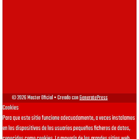
UV
VIU
URJC
© 2026 Master Oficial
• Creado con
GeneratePress
Cookies
Para que este sitio funcione adecuadamente, a veces instalamos
en los dispositivos de los usuarios pequeños ficheros de datos,
conocidos como cookies. La mayoría de los grandes sitios web