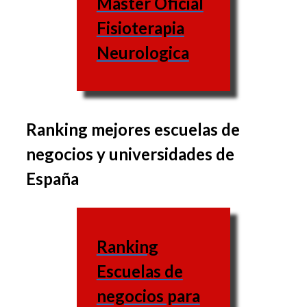
Master Oficial
Fisioterapia
Neurologica
Ranking mejores escuelas de
El grupo de asignaturas
negocios y universidades de
varía de una business
España
school a la otra, igual que
las materias varían igual.
Escuela
Ranking
de
Web
Escuelas de
negocios
negocios para