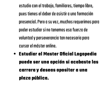
VIU
SCHOOL
estudio con el trabajo, familiares, tiempo libre,
Universidad
OF
pues tienes el deber de asistir a una formación
https://www.universidadviu.
Internacional
ECONOMICS
presencial. Pero a su vez, muchos requerimos para
de Valencia
AND
poder estudiar si no tenemos esa fuerza de
BUSINESS
voluntad y perseverancia tan necesaria para
UDIMA
https://www.udima.es/
cursar el máster online.
UNIVERSIDAD
Dónde Master
Estudiar el Master Oficial Logopedia
CALORS III
puede ser una opción si acabaste las
Oficial
carrera y deseas opositar a una
Logopedia:
UNIVERSIDAD
plaza pública.
Business
COMPLUTENSE
school
DE
MADRID
Te anexamos ahora una