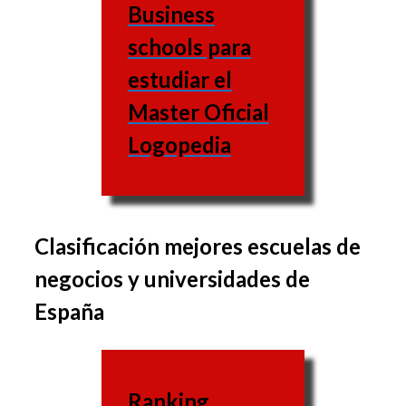
Business
schools para
estudiar el
Master Oficial
Logopedia
Clasificación mejores escuelas de
El conjunto de materias
negocios y universidades de
varía de una business
España
school a otra, de misma
forma que las materias
varían también.
Ranking