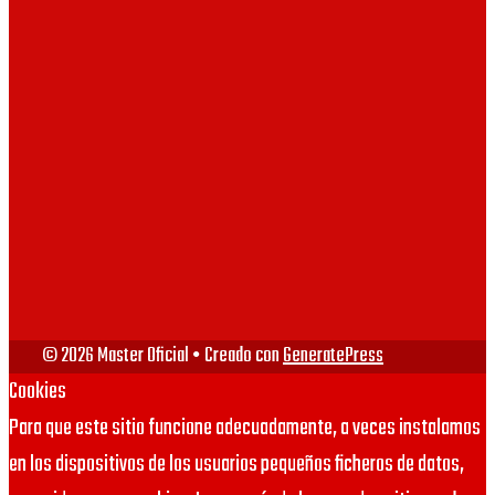
UAB
UV
VIU
URJC
© 2026 Master Oficial
• Creado con
GeneratePress
Cookies
Para que este sitio funcione adecuadamente, a veces instalamos
en los dispositivos de los usuarios pequeños ficheros de datos,