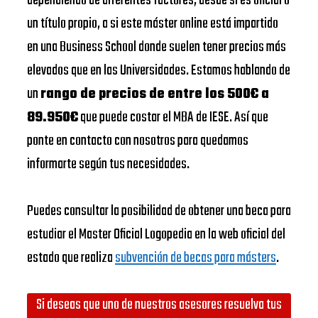
dependiendo de diferentes factores, desde si es oficial o
un título propio, a si este máster online está impartido
en una Business School donde suelen tener precios más
elevados que en las Universidades. Estamos hablando de
un
rango de precios de entre los 500€ a
89.950€
que puede costar el MBA de IESE. Así que
ponte en contacto con nosotros para quedamos
informarte según tus necesidades.
Puedes consultar la posibilidad de obtener una beca para
estudiar el Master Oficial Logopedia en la web oficial del
estado que realiza
subvención de becas para másters
.
Si deseas que uno de nuestros asesores resuelva tus