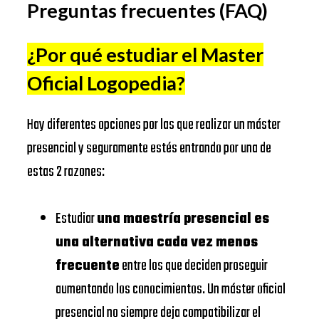
Preguntas frecuentes (FAQ)
BUSINESS
Universidad
SCHOOL
Complutense
https://www.ucm.es/
¿Por qué estudiar el Master
de Madrid
Oficial Logopedia
?
IESE
Universitat
https://www.ub.edu/
BUSINESS
de Barcelona
Hay diferentes opciones por las que realizar un máster
SCHOOL
EADA
https://www.eada.edu/es/
presencial y seguramente estés entrando por una de
EAE
estas 2 razones:
EADA
Business
https://www.eae.es/
BUSINESS
School
Estudiar
una maestría presencial es
SCHOOL
URJC
una alternativa cada vez menos
Universidad
UNIVERSIDAD
frecuente
entre los que deciden proseguir
https://www.urjc.es/
Rey Juan
DE
aumentando los conocimientos. Un máster oficial
Carlos
NAVARRA –
presencial no siempre deja compatibilizar el