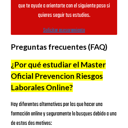
ESADE
que te ayude a orientarte con el siguiente paso si
Barcelona
BUSINESS
quieres seguir tus estudios.
Universidad
SCHOOL
Complutense
https://www.ucm.es/
Solicitar asesoramiento
de Madrid
IE
Preguntas frecuentes (FAQ)
Universitat
BUSINESS
https://www.ub.edu/
de Barcelona
SCHOOL
¿Por qué estudiar el Master
EADA
https://www.eada.edu/es/
Oficial Prevencion Riesgos
IESE
EAE
BUSINESS
Laborales Online
?
Business
https://www.eae.es/
SCHOOL
School
Hay diferentes alternativas por las que hacer una
URJC
EADA
formación online y seguramente lo busques debido a una
Universidad
BUSINESS
https://www.urjc.es/
de estos dos motivos:
Rey Juan