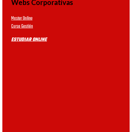
online por el motivo que
Webs Corporativas
pueden existir prácticas.
UDIMA
Master Online
Curso Gestión
UB
ESTUDIAR ONLINE
UAB
UV
VIU
URJC