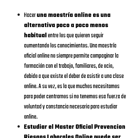
SCHOOL
Carlos
Hacer
una maestría online es una
VIU
UNIVERSIDAD
alternativa poco a poco menos
Universidad
DE
habitual
entre los que quieren seguir
https://www.universidadviu.
Internacional
NAVARRA –
aumentando los conocimientos. Una maestría
de Valencia
SCHOOL
oficial online no siempre permite compaginar la
UDIMA
https://www.udima.es/
OF
formación con el trabajo, familiares, de ocio,
ECONOMICS
debido a que existe el deber de asistir a una clase
Centros dónde
AND
online. A su vez, es la que muchos necesitamos
Master Oficial
BUSINESS
para poder centrarnos si no tenemos esa fuerza de
Prevencion
voluntad y constancia necesaria para estudiar
UNIVERSIDAD
Riesgos
online.
CALORS III
Laborales
Estudiar el Master Oficial Prevencion
Riesgos Laborales Online puede ser
Online