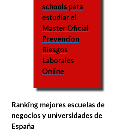
schools para
estudiar el
Master Oficial
Prevencion
Riesgos
Laborales
Online
Ranking mejores escuelas de
El conjunto de materias
negocios y universidades de
varía de una escuela a
España
otra, igual que las