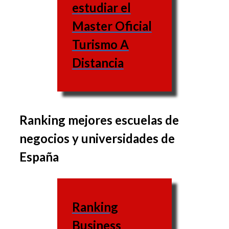
estudiar el
Master Oficial
Turismo A
Distancia
Ranking mejores escuelas de
El conjunto de
negocios y universidades de
asignaturas puede variar
España
de una escuela a la otra,
de la misma forma que
las materias varían
Ranking
también.
Business