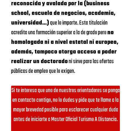
reconocida y avalada por la (business
school, escuela de negocios, academia,
universidad…)
que lo imparte. Esta titulación
acredita una formación superior a la de grado pero
no
homologada ni a nivel estatal ni europeo,
además, tampoco otorga acceso a poder
realizar un doctorado
ni sirve para las ofertas
públicas de empleo que lo exigen.
Si te interesa que uno de nuestros orientadores se ponga
en contacto contigo, no lo dudes y pide que te llame a la
mayor brevedad posible para esclarecer cualquier duda
antes de iniciarte a Master Oficial Turismo A Distancia.