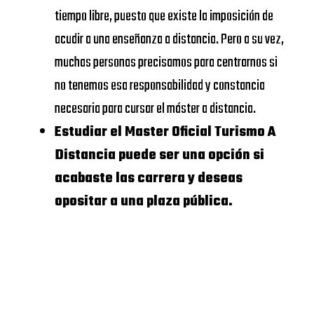
VIU
SCHOOL
tiempo libre, puesto que existe la imposición de
Universidad
OF
acudir a una enseñanza a distancia. Pero a su vez,
https://www.universidadviu.
Internacional
ECONOMICS
muchas personas precisamos para centrarnos si
de Valencia
AND
no tenemos esa responsabilidad y constancia
BUSINESS
UDIMA
https://www.udima.es/
necesaria para cursar el máster a distancia.
Estudiar el Master Oficial Turismo A
UNIVERSIDAD
Dónde Master
Distancia puede ser una opción si
CALORS III
Oficial Turismo
acabaste las carrera y deseas
opositar a una plaza pública.
A Distancia:
UNIVERSIDAD
Escuela de
COMPLUTENSE
negocios
DE
MADRID
Tenemos una lista de