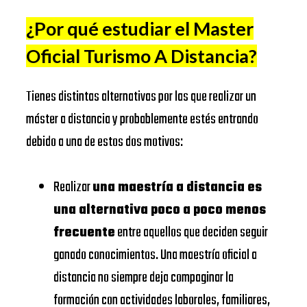
Universidad
BUSINESS
¿Por qué estudiar el Master
Complutense
https://www.ucm.es/
SCHOOL
Oficial Turismo A Distancia
?
de Madrid
IESE
Universitat
https://www.ub.edu/
Tienes distintas alternativas por las que realizar un
BUSINESS
de Barcelona
máster a distancia y probablemente estés entrando
SCHOOL
EADA
https://www.eada.edu/es/
debido a una de estos dos motivos:
EAE
EADA
Business
https://www.eae.es/
Realizar
una maestría a distancia es
BUSINESS
School
una alternativa poco a poco menos
SCHOOL
URJC
frecuente
entre aquellos que deciden seguir
Universidad
UNIVERSIDAD
ganado conocimientos. Una maestría oficial a
https://www.urjc.es/
Rey Juan
DE
distancia no siempre deja compaginar la
Carlos
NAVARRA –
formación con actividades laborales, familiares,