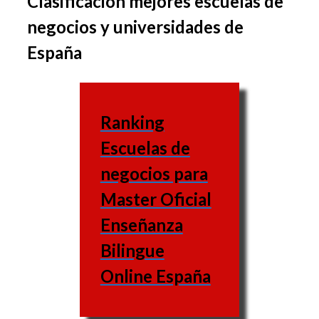
Clasificación mejores escuelas de
El grupo de asignaturas
negocios y universidades de
varía de una business
España
school a la otra, de
misma forma que las
materias varían también.
Ranking
Escuela
Escuelas de
de
Web
negocios para
negocios
Master Oficial
UNED
Enseñanza
(Universidad
Bilingue
Nacional de
https://www.uned.es/
Online España
Educación a
Distancia)