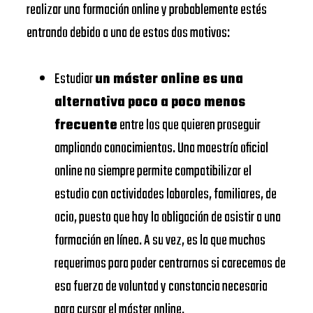
EADA
realizar una formación online y probablemente estés
School
BUSINESS
entrando debido a una de estos dos motivos:
URJC
SCHOOL
Universidad
Estudiar
un máster online es una
https://www.urjc.es/
Rey Juan
UNIVERSIDAD
alternativa poco a poco menos
Carlos
DE
frecuente
entre los que quieren proseguir
VIU
NAVARRA –
ampliando conocimientos. Una maestría oficial
Universidad
SCHOOL
online no siempre permite compatibilizar el
https://www.universidadviu.
Internacional
OF
estudio con actividades laborales, familiares, de
de Valencia
ECONOMICS
ocio, puesto que hay la obligación de asistir a una
AND
UDIMA
https://www.udima.es/
formación en línea. A su vez, es la que muchos
BUSINESS
requerimos para poder centrarnos si carecemos de
Centros dónde
esa fuerza de voluntad y constancia necesaria
UNIVERSIDAD
Master Oficial
para cursar el máster online.