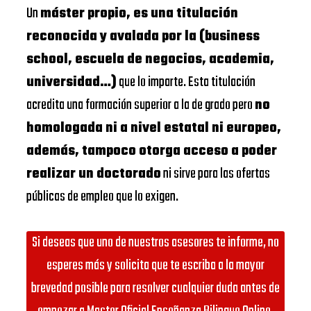
Un
máster propio, es una titulación
reconocida y avalada por la (business
school, escuela de negocios, academia,
universidad…)
que lo imparte. Esta titulación
acredita una formación superior a la de grado pero
no
homologada ni a nivel estatal ni europeo,
además, tampoco otorga acceso a poder
realizar un doctorado
ni sirve para las ofertas
públicas de empleo que lo exigen.
Si deseas que uno de nuestros asesores te informe, no
esperes más y solicita que te escriba a la mayor
brevedad posible para resolver cualquier duda antes de