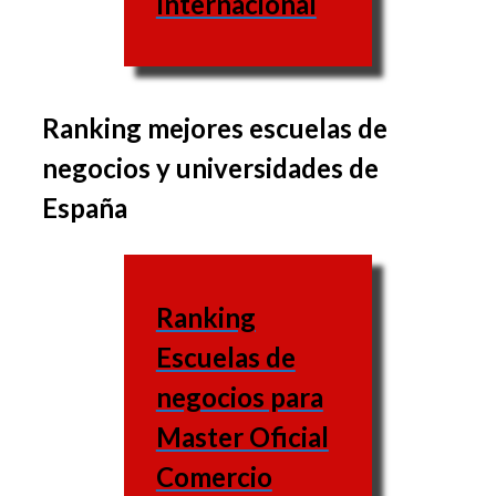
Internacional
Ranking mejores escuelas de
El conjunto de materias
negocios y universidades de
puede variar de una
España
business school a la
otra, al igual que las
asignaturas varían igual.
Ranking
Escuela
Escuelas de
de
Web
negocios para
negocios
Master Oficial
UNED
Comercio