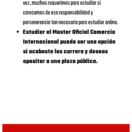
AND
UDIMA
https://www.udima.es/
vez, muchos requerimos para estudiar si
BUSINESS
carecemos de esa responsabilidad y
Centros dónde
perseverancia tan necesaria para estudiar online.
UNIVERSIDAD
Master Oficial
Estudiar el Master Oficial Comercio
CALORS III
Comercio
Internacional puede ser una opción
Internacional
si acabaste las carrera y deseas
UNIVERSIDAD
opositar a una plaza pública.
COMPLUTENSE
Te anexamos ahora una
DE
lista de escuelas de
MADRID
negocios donde estudiar
Master Oficial Comercio
DEUSTO
Internacional sin que lo
BUSINESS
tengas que poder hacer
SCHOOL
de forma presencial, si