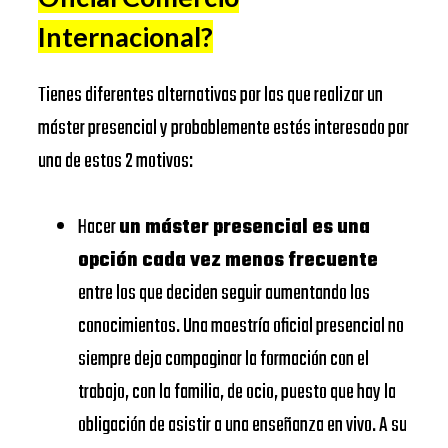
de Barcelona
BUSINESS
Internacional
?
EADA
https://www.eada.edu/es/
SCHOOL
EAE
Tienes diferentes alternativas por las que realizar un
Business
https://www.eae.es/
EADA
máster presencial y probablemente estés interesado por
School
BUSINESS
una de estos 2 motivos:
URJC
SCHOOL
Universidad
Hacer
un máster presencial es una
https://www.urjc.es/
Rey Juan
UNIVERSIDAD
opción cada vez menos frecuente
Carlos
DE
entre los que deciden seguir aumentando los
VIU
NAVARRA –
conocimientos. Una maestría oficial presencial no
Universidad
SCHOOL
siempre deja compaginar la formación con el
https://www.universidadviu.
Internacional
OF
trabajo, con la familia, de ocio, puesto que hay la
de Valencia
ECONOMICS
obligación de asistir a una enseñanza en vivo. A su