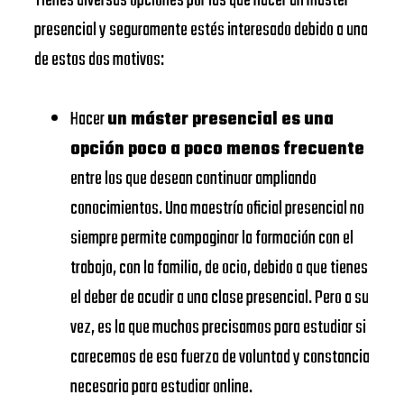
Tienes diversas opciones por las que hacer un máster
BUSINESS
Universitat
presencial y seguramente estés interesado debido a una
https://www.ub.edu/
SCHOOL
de Barcelona
de estos dos motivos:
EADA
https://www.eada.edu/es/
EADA
EAE
Hacer
un máster presencial es una
BUSINESS
Business
https://www.eae.es/
opción poco a poco menos frecuente
SCHOOL
School
entre los que desean continuar ampliando
URJC
UNIVERSIDAD
conocimientos. Una maestría oficial presencial no
Universidad
DE
siempre permite compaginar la formación con el
https://www.urjc.es/
Rey Juan
NAVARRA –
trabajo, con la familia, de ocio, debido a que tienes
Carlos
SCHOOL
el deber de acudir a una clase presencial. Pero a su
OF
vez, es la que muchos precisamos para estudiar si
VIU
ECONOMICS
carecemos de esa fuerza de voluntad y constancia
Universidad
https://www.universidadviu.
AND
necesaria para estudiar online.
Internacional