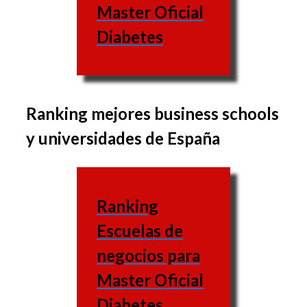
Master Oficial
Diabetes
Ranking mejores business schools
El conjunto de materias
y universidades de España
varía de una escuela de
negocios a otra, de
misma forma que las
Ranking
materias varían también.
Escuelas de
Escuela
negocios para
de
Web
Master Oficial
negocios
Diabetes