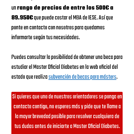
un
rango de precios de entre los 500€ a
89.950€
que puede costar el MBA de IESE. Así que
ponte en contacto con nosotros para quedamos
informarte según tus necesidades.
Puedes consultar la posibilidad de obtener una beca para
estudiar el Master Oficial Diabetes en la web oficial del
estado que realiza
subvención de becas para másters
.
Si quieres que uno de nuestros orientadores se ponga en
contacto contigo, no esperes más y pide que te llame a
la mayor brevedad posible para resolver cualquiera de
tus dudas antes de iniciarte a Master Oficial Diabetes.