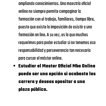
Universidad
DE
ampliando conocimientos. Una maestría oficial
https://www.urjc.es/
Rey Juan
NAVARRA –
online no siempre permite compaginar la
Carlos
SCHOOL
formación con el trabajo, familiares, tiempo libre,
OF
puesto que existe la imposición de asistir a una
VIU
ECONOMICS
formación on line. A su vez, es la que muchos
Universidad
https://www.universidadviu.
AND
requerimos para poder estudiar si no tenemos esa
Internacional
BUSINESS
responsabilidad y perseverancia tan necesaria
de Valencia
para cursar el máster online.
UDIMA
https://www.udima.es/
UNIVERSIDAD
Estudiar el Master Oficial Mba Online
CALORS III
puede ser una opción si acabaste las
Centros dónde
carrera y deseas opositar a una
Master Oficial
UNIVERSIDAD
plaza pública.
Mba Online
COMPLUTENSE
DE
Te anexamos ahora una