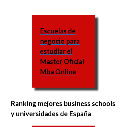
Escuelas de
negocio para
estudiar el
Master Oficial
Mba Online
Ranking mejores business schools
El grupo de materias
y universidades de España
varía de una escuela de
negocios a otra, al igual