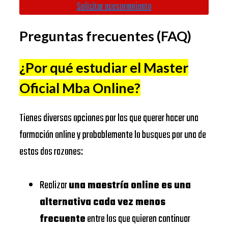
Universitat
Solicitar asesoramiento
IE
Autònoma de
https://www.uab.cat/
Preguntas frecuentes (FAQ)
BUSINESS
Barcelona
SCHOOL
Universidad
¿Por qué estudiar el Master
Complutense
https://www.ucm.es/
Oficial Mba Online
?
IESE
de Madrid
BUSINESS
Universitat
Tienes diversas opciones por las que querer hacer una
https://www.ub.edu/
SCHOOL
de Barcelona
formación online y probablemente lo busques por una de
EADA
https://www.eada.edu/es/
estas dos razones:
EADA
EAE
BUSINESS
Business
https://www.eae.es/
Realizar
una maestría online es una
SCHOOL
School
alternativa cada vez menos
URJC
UNIVERSIDAD
frecuente
entre los que quieren continuar