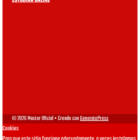
ESTUDIAR ONLINE
UB
UAB
UV
VIU
URJC
© 2026 Master Oficial
• Creado con
GeneratePress
Cookies
Para que este sitio funcione adecuadamente, a veces instalamos