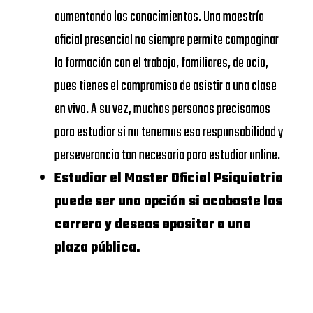
Universidad
DE
aumentando los conocimientos. Una maestría
https://www.urjc.es/
Rey Juan
NAVARRA –
oficial presencial no siempre permite compaginar
Carlos
SCHOOL
la formación con el trabajo, familiares, de ocio,
VIU
OF
pues tienes el compromiso de asistir a una clase
Universidad
ECONOMICS
en vivo. A su vez, muchas personas precisamos
https://www.universidadviu.
Internacional
AND
para estudiar si no tenemos esa responsabilidad y
de Valencia
BUSINESS
perseverancia tan necesaria para estudiar online.
Estudiar el Master Oficial Psiquiatria
UDIMA
https://www.udima.es/
UNIVERSIDAD
puede ser una opción si acabaste las
CALORS III
Centros dónde
carrera y deseas opositar a una
plaza pública.
Master Oficial
UNIVERSIDAD
Psiquiatria
COMPLUTENSE
DE