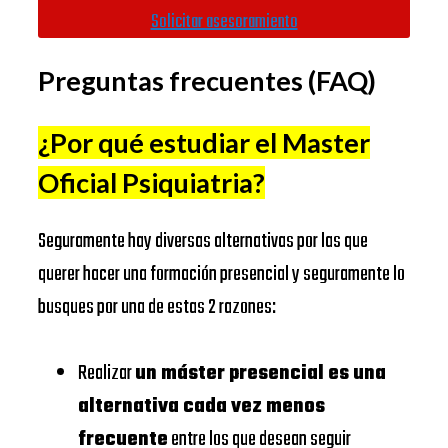
Universitat
Solicitar asesoramiento
Autònoma de
https://www.uab.cat/
IE
Preguntas frecuentes (FAQ)
Barcelona
BUSINESS
SCHOOL
Universidad
¿Por qué estudiar el Master
Complutense
https://www.ucm.es/
Oficial Psiquiatria
?
IESE
de Madrid
BUSINESS
Universitat
https://www.ub.edu/
Seguramente hay diversas alternativas por las que
SCHOOL
de Barcelona
querer hacer una formación presencial y seguramente lo
EADA
https://www.eada.edu/es/
busques por una de estas 2 razones:
EADA
EAE
BUSINESS
Business
https://www.eae.es/
Realizar
un máster presencial es una
SCHOOL
School
alternativa cada vez menos
URJC
UNIVERSIDAD
frecuente
entre los que desean seguir