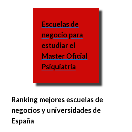
Escuelas de
negocio para
estudiar el
Master Oficial
Psiquiatria
Ranking mejores escuelas de
El grupo de asignaturas
negocios y universidades de
puede variar de una
España
business school a otra,