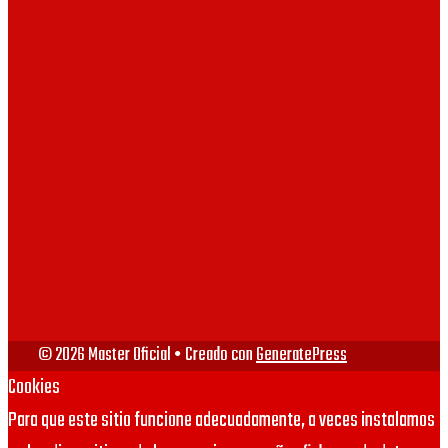
UB
UAB
UV
VIU
URJC
© 2026 Master Oficial
• Creado con
GeneratePress
Cookies
Para que este sitio funcione adecuadamente, a veces instalamos