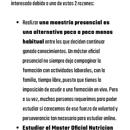
interesado debido a una de estas 2 razones:
EADA
https://www.eada.edu/es/
EADA
EAE
Realizar
una maestría presencial es
BUSINESS
Business
https://www.eae.es/
una alternativa poco a poco menos
SCHOOL
School
habitual
entre los que deciden continuar
URJC
UNIVERSIDAD
ganado conocimientos. Un máster oficial
Universidad
DE
presencial no siempre deja compaginar la
https://www.urjc.es/
Rey Juan
NAVARRA –
formación con actividades laborales, con la
Carlos
SCHOOL
familia, tiempo libre, puesto que tienes la
VIU
OF
imposición de acudir a una formación en vivo. Pero
Universidad
ECONOMICS
a su vez, muchas personas requerimos para poder
https://www.universidadviu.
Internacional
AND
estudiar si carecemos de esa fuerza de voluntad y
de Valencia
BUSINESS
perseverancia tan necesaria para estudiar online.
Estudiar el Master Oficial Nutricion
UDIMA
https://www.udima.es/