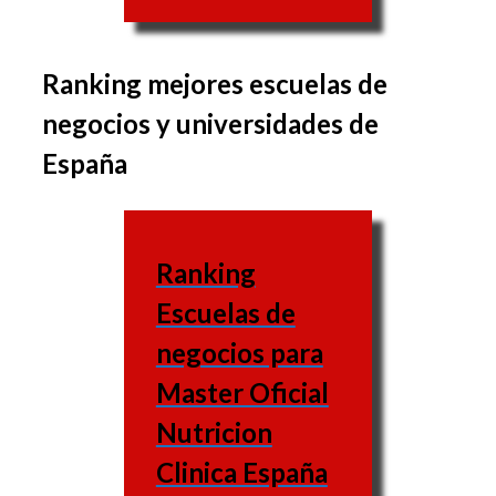
Ranking mejores escuelas de
El grupo de materias
negocios y universidades de
puede variar de una
España
business school a la
otra, de la misma forma
que las materias varían
Ranking
también.
Escuelas de
Escuela
negocios para
de
Web
Master Oficial
negocios
Nutricion
UNED
Clinica España
(Universidad